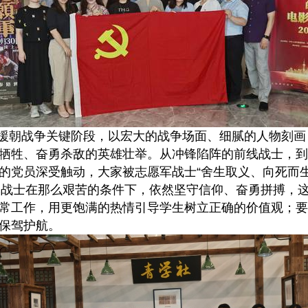
援朝战争关键阶段，以宏大的战争场面、细腻的人物刻画
牺牲、奋勇杀敌的英雄壮举。从冲锋陷阵的前线战士，到
的党员深受触动，大家被志愿军战士“舍生取义、向死而生
军战士在那么艰苦的条件下，依然坚守信仰、奋勇拼搏，这
常工作，用更饱满的热情引导学生树立正确的价值观；要
保驾护航。